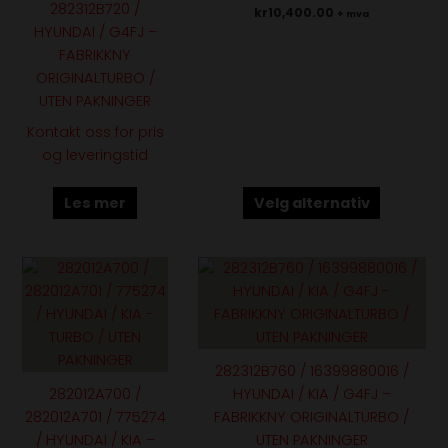
282312B720 /
kr
10,400.00
+ mva
på
HYUNDAI / G4FJ –
produktsiden
FABRIKKNY
ORIGINALTURBO /
UTEN PAKNINGER
Kontakt oss for pris
og leveringstid
Les mer
Velg alternativ
Dette
produktet
har
flere
varianter.
282312B760 / 16399880016 /
Alternativene
282012A700 /
HYUNDAI / KIA / G4FJ –
kan
282012A701 / 775274
FABRIKKNY ORIGINALTURBO /
velges
/ HYUNDAI / KIA –
UTEN PAKNINGER