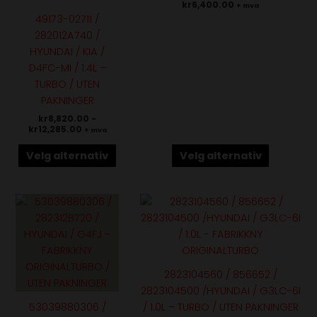
kr
6,400.00
+ mva
Alternativene
Alternativene
49173-02711 /
kan
kan
282012A740 /
velges
velges
HYUNDAI / KIA /
på
på
D4FC-MI / 1.4L –
produktsiden
produktsiden
TURBO / UTEN
PAKNINGER
kr
8,820.00
-
kr
12,285.00
+ mva
Velg alternativ
Velg alternativ
Dette
produktet
har
flere
varianter.
2823104560 / 856652 /
Alternativene
2823104500 /HYUNDAI / G3LC-6I
kan
53039880306 /
/ 1.0L – TURBO / UTEN PAKNINGER
velges