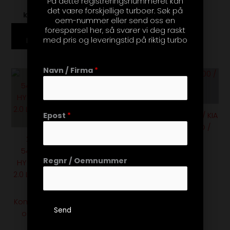
På dette registreringsnummeret kan
PAKNINGER
kr
10,395.00
+ mva
kan
det være forskjellige turboer. Søk på
kr
374.00
+ mva
velges
oem-nummer eller send oss en
forespørsel her, så svarer vi deg raskt
på
Legg i
med pris og leveringstid på riktig turbo
handlekurv
Velg alternativ
produktsiden
Navn / Firma
*
Dette
produktet
har
flere
54399880107 / 282302F300 / KIA
Epost
*
varianter.
/ HYUNDAI / D4HA – TURBO /
Alternativene
282312F670 /
UTEN PAKNINGER
kan
54409880030 /
kr
8,500.00
+ mva
velges
Regnr / Oemnummer
HYUNDAI / D4HA /
på
2.0 L – TURBO / UTEN
produktsiden
PAKNINGER
Kontakt oss for pris
Send
og leveringstid