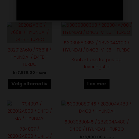
Les mer
Velg alternativ
Dette
produktet
har
53039880353 / 282304A700 /
flere
282012A610 / 766111 /
HYUNDAI / D4CB-V-E5 – TURBO
varianter.
HYUNDAI / D4FB –
Kontakt oss for pris og
Alternativene
TURBO
leveringstid
kan
kr
7,539.00
+ mva
velges
på
Velg alternativ
Les mer
produktsiden
Dette
Dette
produktet
produktet
har
har
53039880145 / 282004A480 /
flere
flere
794097 /
D4CB / HYUNDAI – TURBO
varianter.
varianter.
282012A800 / D4FD /
kr
8,900.00
+ mva