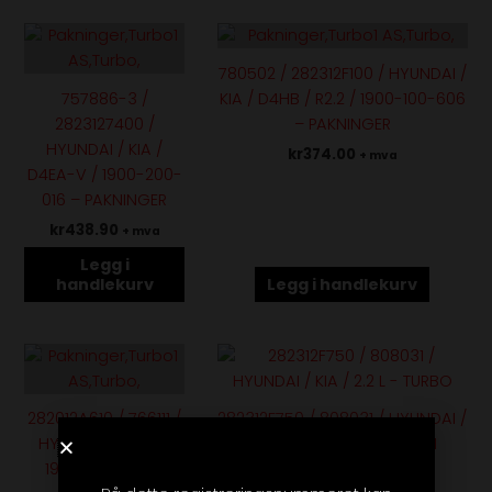
780502 / 282312F100 / HYUNDAI /
757886-3 /
KIA / D4HB / R2.2 / 1900-100-606
2823127400 /
– PAKNINGER
HYUNDAI / KIA /
kr
374.00
+ mva
D4EA-V / 1900-200-
016 – PAKNINGER
kr
438.90
+ mva
Legg i
handlekurv
Legg i handlekurv
Dette
produktet
har
282012A610 / 766111 /
282312F750 / 808031 / HYUNDAI /
flere
HYUNDAI / D4FB /
KIA / 2.2 L – TURBO / UTEN
varianter.
1900-100-553 –
PAKNINGER
Alternativene