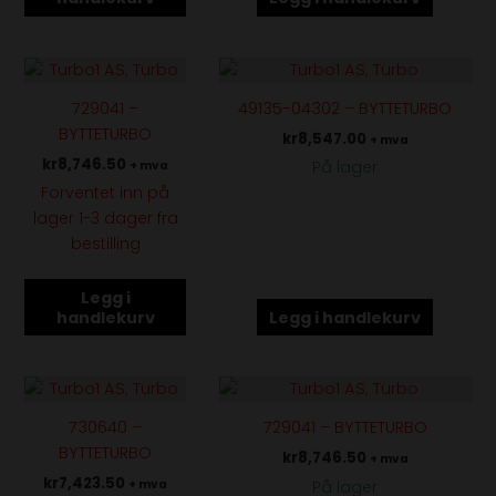
729041 –
49135-04302 – BYTTETURBO
BYTTETURBO
kr
8,547.00
+ mva
kr
8,746.50
På lager
+ mva
Forventet inn på
lager 1-3 dager fra
bestilling
Legg i
handlekurv
Legg i handlekurv
730640 –
729041 – BYTTETURBO
BYTTETURBO
kr
8,746.50
+ mva
kr
7,423.50
På lager
+ mva