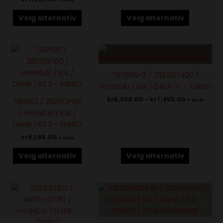
Velg alternativ
Velg alternativ
Dette
Dette
produktet
produktet
har
har
757886-3 / 2823127400 /
flere
flere
HYUNDAI / KIA / D4EA-V – TURBO
varianter.
varianter.
kr
6,300.00
-
kr
7,455.00
780502 / 282312F100
+ mva
Alternativene
Alternativene
/ HYUNDAI / KIA /
kan
kan
D4HB / R2.2 – TURBO
velges
velges
kr
8,085.00
+ mva
på
på
produktsiden
produktsiden
Velg alternativ
Velg alternativ
Dette
produktet
har
flere