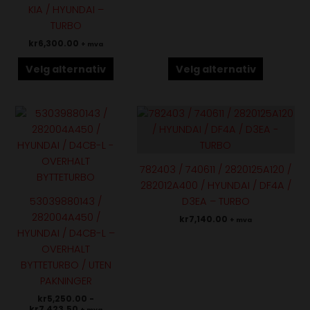
Alternativene
Alternativene
KIA / HYUNDAI –
kan
kan
TURBO
velges
velges
kr
6,300.00
+ mva
på
på
produktsiden
produktsiden
Velg alternativ
Velg alternativ
Dette
Dette
produktet
produktet
har
har
flere
flere
782403 / 740611 / 2820125A120 /
varianter.
varianter.
282012A400 / HYUNDAI / DF4A /
Alternativene
Alternativene
53039880143 /
D3EA – TURBO
kan
kan
282004A450 /
kr
7,140.00
+ mva
velges
velges
HYUNDAI / D4CB-L –
på
på
OVERHALT
produktsiden
produktsiden
BYTTETURBO / UTEN
PAKNINGER
kr
5,250.00
-
kr
7,423.50
+ mva