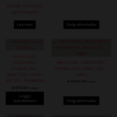
Kontakt oss for pris
og leveringstid
Les mer
Velg alternativ
Dette
produktet
har
49173-02412 /
flere
2823127000 /
49173-02412 / 2823127000 /
varianter.
HYUNDAI / KIA /
HYUNDAI / KIA / D4EA / 2.0 L –
Alternativene
D4EA / 2.0 L / 1900-
TURBO
kan
100-312 – PAKNINGER
kr
8,500.00
+ mva
velges
kr
374.00
+ mva
på
produktsiden
Legg i
handlekurv
Velg alternativ