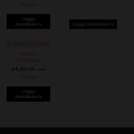
På lager
Legg i
handlekurv
Legg i handlekurv
710060 –
BYTTETURBO
kr
6,489.00
+ mva
På lager
Legg i
handlekurv