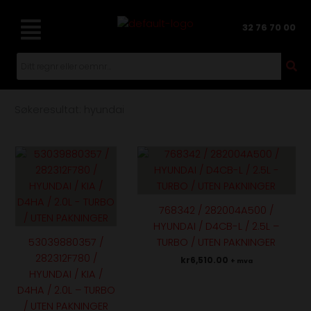
Hopp
rett
32 76 70 00
til
innholdet
Søkeresultat: hyundai
Dette
produktet
har
flere
768342 / 282004A500 /
varianter.
HYUNDAI / D4CB-L / 2.5L –
Alternativene
53039880357 /
TURBO / UTEN PAKNINGER
kan
282312F780 /
kr
6,510.00
+ mva
velges
HYUNDAI / KIA /
på
D4HA / 2.0L – TURBO
produktsiden
/ UTEN PAKNINGER