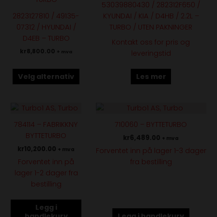
53039880430 / 282312F650 /
varianter.
2823127810 / 49135-
KYUNDAI / KIA / D4HB / 2.2L –
Alternativene
07312 / HYUNDAI /
TURBO / UTEN PAKNINGER
kan
D4EB – TURBO
Kontakt oss for pris og
velges
kr
8,800.00
+ mva
leveringstid
på
produktsiden
Velg alternativ
Les mer
784114 – FABRIKKNY
710060 – BYTTETURBO
BYTTETURBO
kr
6,489.00
+ mva
kr
10,200.00
Forventet inn på lager 1-3 dager
+ mva
Forventet inn på
fra bestilling
lager 1-2 dager fra
bestilling
Legg i
handlekurv
Legg i handlekurv