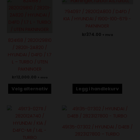
Dette
produktet
794097 / 282012A800 / D4FD /
har
KIA / HYUNDAI / 1900-100-679 -
flere
PAKNINGER
varianter.
kr
374.00
+ mva
Alternativene
824168 / 2820129810
kan
/ 28201-2A820 /
velges
HYUNDAI / D4FD / 1.7
på
L – TURBO / UTEN
produktsiden
PAKNINGER
kr
12,000.00
+ mva
Velg alternativ
Legg i handlekurv
Dette
Dette
produktet
produktet
har
har
49135-07302 / HYUNDAI / D4EB /
flere
flere
2823127800 – TURBO
varianter.
varianter.