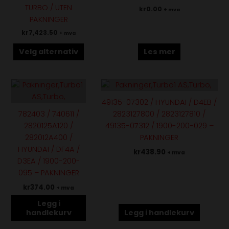
på
TURBO / UTEN
kr
0.00
+ mva
produktsiden
PAKNINGER
kr
7,423.50
+ mva
Velg alternativ
Les mer
49135-07302 / HYUNDAI / D4EB /
782403 / 740611 /
2823127800 / 2823127810 /
2820125A120 /
49135-07312 / 1900-200-029 –
282012A400 /
PAKNINGER
HYUNDAI / DF4A /
kr
438.90
+ mva
D3EA / 1900-200-
095 – PAKNINGER
kr
374.00
+ mva
Legg i
handlekurv
Legg i handlekurv