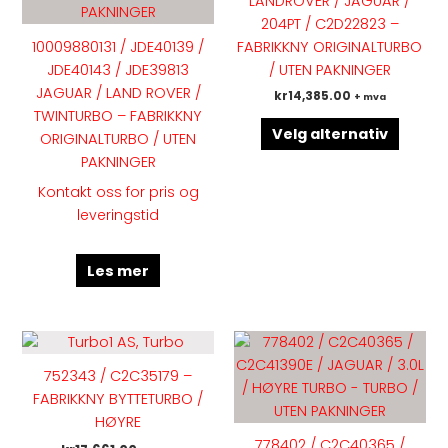
LANDROVER / JAGUAR /
Altern
204PT / C2D22823 –
kan
10009880131 / JDE40139 /
FABRIKKNY ORIGINALTURBO
velges
JDE40143 / JDE39813
/ UTEN PAKNINGER
på
JAGUAR / LAND ROVER /
kr
14,385.00
+ mva
produk
TWINTURBO – FABRIKKNY
Velg alternativ
ORIGINALTURBO / UTEN
PAKNINGER
Kontakt oss for pris og
leveringstid
Les mer
Dette
produk
752343 / C2C35179 –
har
FABRIKKNY BYTTETURBO /
flere
HØYRE
variant
778402 / C2C40365 /