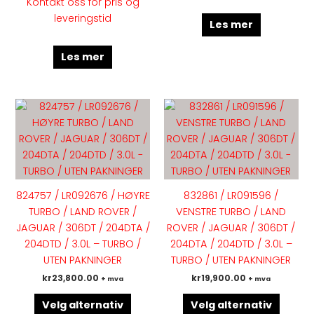
Kontakt oss for pris og
leveringstid
Les mer
Les mer
Dette
Dette
produktet
produk
har
har
flere
flere
varianter.
variant
Alternativene
Altern
824757 / LR092676 / HØYRE
832861 / LR091596 /
kan
kan
TURBO / LAND ROVER /
VENSTRE TURBO / LAND
velges
velges
JAGUAR / 306DT / 204DTA /
ROVER / JAGUAR / 306DT /
på
på
204DTD / 3.0L – TURBO /
204DTA / 204DTD / 3.0L –
produktsiden
produk
UTEN PAKNINGER
TURBO / UTEN PAKNINGER
kr
23,800.00
kr
19,900.00
+ mva
+ mva
Velg alternativ
Velg alternativ