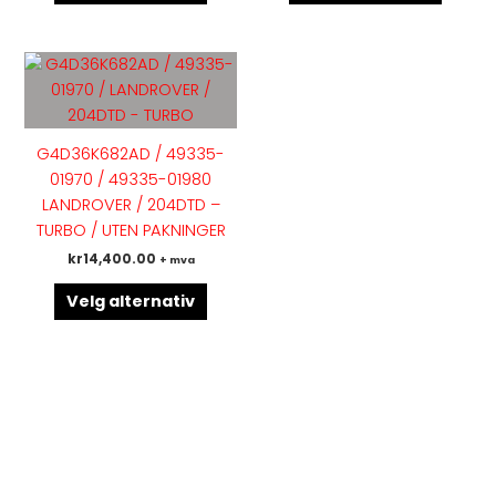
Dette
produktet
har
flere
G4D36K682AD / 49335-
varianter.
01970 / 49335-01980
Alternativene
LANDROVER / 204DTD –
kan
TURBO / UTEN PAKNINGER
velges
kr
14,400.00
+ mva
på
produktsiden
Velg alternativ