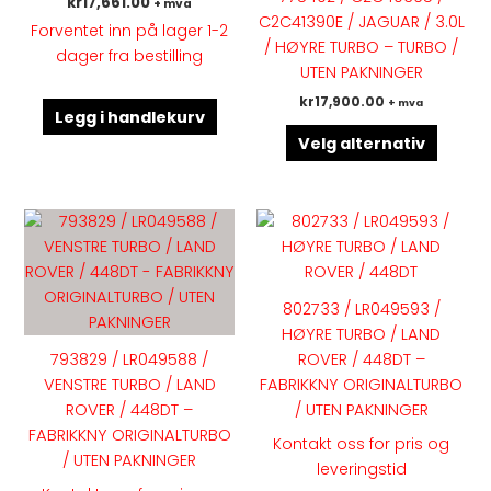
kr
17,661.00
+ mva
Altern
C2C41390E / JAGUAR / 3.0L
Forventet inn på lager 1-2
kan
/ HØYRE TURBO – TURBO /
dager fra bestilling
velges
UTEN PAKNINGER
på
kr
17,900.00
+ mva
produk
Legg i handlekurv
Velg alternativ
802733 / LR049593 /
HØYRE TURBO / LAND
793829 / LR049588 /
ROVER / 448DT –
VENSTRE TURBO / LAND
FABRIKKNY ORIGINALTURBO
ROVER / 448DT –
/ UTEN PAKNINGER
FABRIKKNY ORIGINALTURBO
Kontakt oss for pris og
/ UTEN PAKNINGER
leveringstid