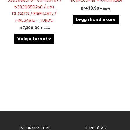
53039880116 / 504136797 /
1900-200-119 – PAKNINGER
Alternativene
53039880250 / FIAT
kr
438.90
+ mva
kan
DUCATO / F1AE0481N /
velges
Legg i handlekurv
F1AE3481D – TURBO
på
kr
7,200.00
+ mva
produktsiden
Velg alternativ
INFORMASJON
TURBO1 AS