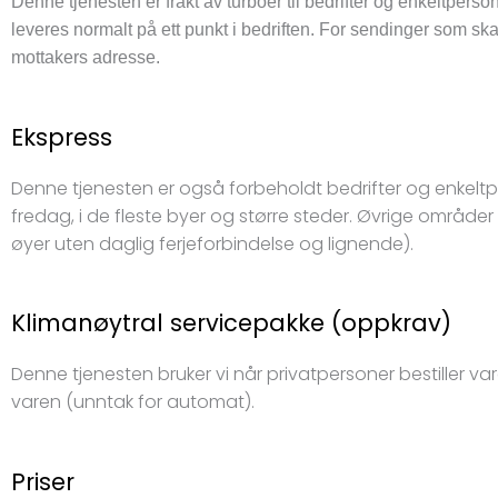
Denne tjenesten er frakt av turboer til bedrifter og enkeltperso
leveres normalt på ett punkt i bedriften. For sendinger som ska
mottakers adresse.
Ekspress
Denne tjenesten er også forbeholdt bedrifter og enkeltpers
fredag, i de fleste byer og større steder. Øvrige områder
øyer uten daglig ferjeforbindelse og lignende).
Klimanøytral servicepakke (oppkrav)
Denne tjenesten bruker vi når privatpersoner bestiller var
varen (unntak for automat).
Priser