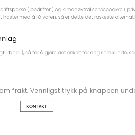
edriftspakke ( bedrifter ) og klimanøytral servicepakke ( pr
et haster med å få varen, så er dette det raskeste alternat
unnlag
gturboer ), så for å gjøre det enkelt for deg som kunde, sen
om frakt. Vennligst trykk på knappen und
KONTAKT