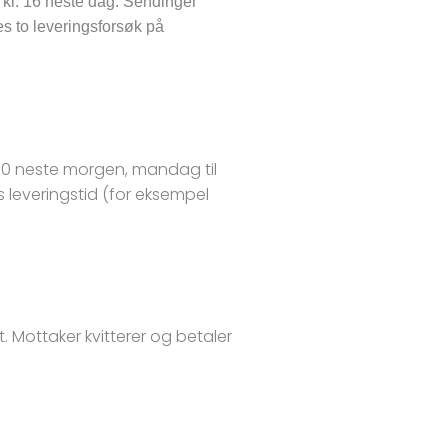
n kl. 16 neste dag. Sendinger
es to leveringsforsøk på
1.30 neste morgen, mandag til
s leveringstid (for eksempel
t. Mottaker kvitterer og betaler