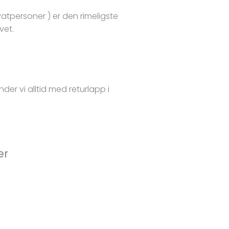
ivatpersoner ) er den rimeligste
ivet.
der vi alltid med returlapp i
er