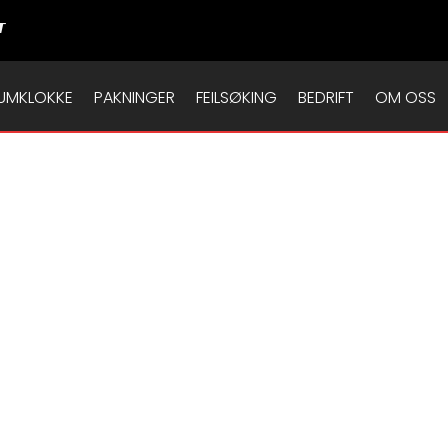
T
UMKLOKKE
PAKNINGER
FEILSØKING
BEDRIFT
OM OSS