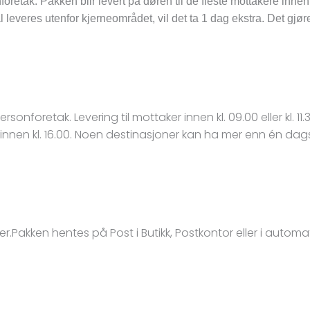
nforetak. Pakken blir levert på døren til de fleste mottakere inne
l leveres utenfor kjerneområdet, vil det ta 1 dag ekstra. Det gjør
onforetak. Levering til mottaker innen kl. 09.00 eller kl. 1
 innen kl. 16.00. Noen destinasjoner kan ha mer enn én dag
er.Pakken hentes på Post i Butikk, Postkontor eller i automa