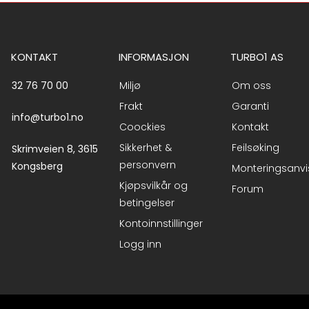
KONTAKT
INFORMASJON
TURBO1 AS
32 76 70 00
Miljø
Om oss
Frakt
Garanti
info@turbo1.no
Coockies
Kontakt
Sikkerhet &
Feilsøking
Skrimveien 8, 3615
personvern
Kongsberg
Monteringsanvi
Kjøpsvilkår og
Forum
betingelser
Kontoinnstillinger
Logg inn