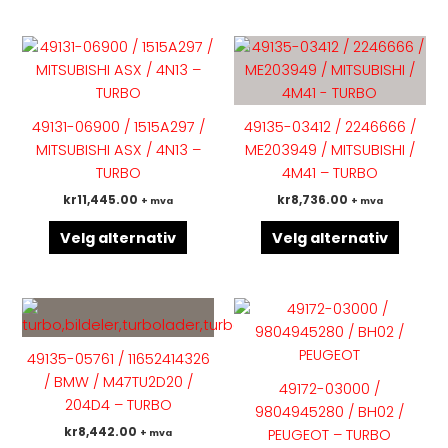
Dette
Dette
produktet
produk
har
har
flere
flere
49131-06900 / 1515A297 /
49135-03412 / 2246666 /
varianter.
variant
MITSUBISHI ASX / 4N13 –
ME203949 / MITSUBISHI /
Alternativene
Altern
TURBO
4M41 – TURBO
kan
kan
kr
11,445.00
kr
8,736.00
+ mva
+ mva
velges
velges
på
på
Velg alternativ
Velg alternativ
produktsiden
produk
Dette
Dette
produktet
produk
har
har
49135-05761 / 11652414326
flere
flere
/ BMW / M47TU2D20 /
49172-03000 /
varianter.
variant
204D4 – TURBO
9804945280 / BH02 /
Alternativene
Altern
kr
8,442.00
PEUGEOT – TURBO
+ mva
kan
kan