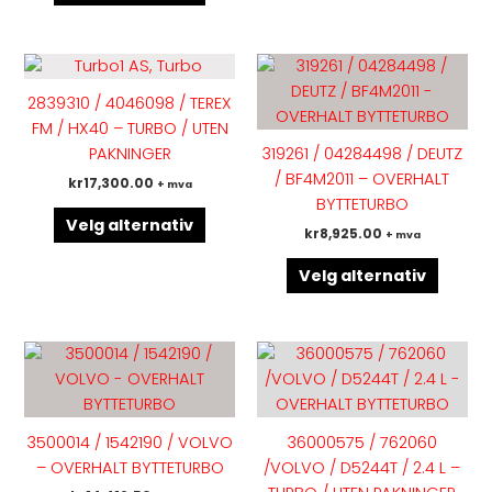
produktsiden
produk
Dette
Dette
produktet
produk
2839310 / 4046098 / TEREX
har
har
FM / HX40 – TURBO / UTEN
flere
flere
PAKNINGER
319261 / 04284498 / DEUTZ
varianter.
variant
/ BF4M2011 – OVERHALT
kr
17,300.00
+ mva
Alternativene
Altern
BYTTETURBO
kan
kan
Velg alternativ
kr
8,925.00
+ mva
velges
velges
på
på
Velg alternativ
produktsiden
produk
Dette
Dette
produktet
produk
har
har
flere
flere
3500014 / 1542190 / VOLVO
36000575 / 762060
varianter.
variant
– OVERHALT BYTTETURBO
/VOLVO / D5244T / 2.4 L –
Alternativene
Altern