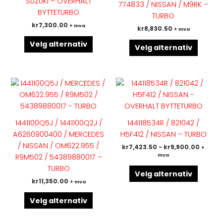
SUZUKI – OVERHALT
774833 / NISSAN / M9RK –
varianter.
variant
BYTTETURBO
TURBO
Alternativene
Altern
kr
7,300.00
+ mva
kr
8,830.50
+ mva
kan
kan
velges
velges
Velg alternativ
Velg alternativ
på
på
produktsiden
produk
Dette
Dette
produktet
produk
har
har
flere
flere
1441100Q5J / 1441100Q2J /
144118534R / 821042 /
varianter.
variant
A6260900400 / MERCEDES
H5F412 / NISSAN – TURBO
Alternativene
Altern
/ NISSAN / OM622.955 /
kr
7,423.50
-
kr
9,900.00
+
kan
kan
mva
R9M502 / 54389880017 –
velges
velges
TURBO
på
på
Velg alternativ
kr
11,350.00
+ mva
produktsiden
produk
Velg alternativ