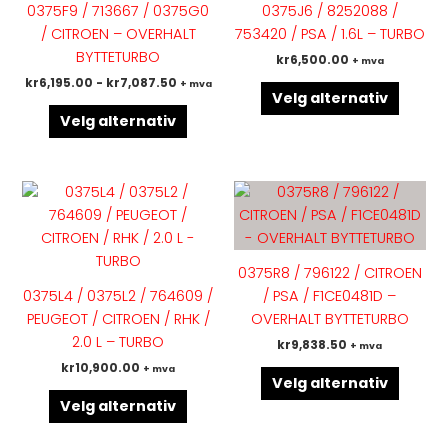
0375F9 / 713667 / 0375G0
0375J6 / 8252088 /
varianter.
variant
/ CITROEN – OVERHALT
753420 / PSA / 1.6L – TURBO
Alternativene
Altern
BYTTETURBO
kr
6,500.00
+ mva
kan
kan
kr
6,195.00
-
kr
7,087.50
+ mva
velges
velges
Velg alternativ
på
på
Velg alternativ
produktsiden
produk
Dette
Dette
produktet
produk
har
har
flere
flere
0375R8 / 796122 / CITROEN
varianter.
variant
0375L4 / 0375L2 / 764609 /
/ PSA / F1CE0481D –
Alternativene
Altern
PEUGEOT / CITROEN / RHK /
OVERHALT BYTTETURBO
kan
kan
2.0 L – TURBO
kr
9,838.50
+ mva
velges
velges
kr
10,900.00
+ mva
på
på
Velg alternativ
produktsiden
produk
Velg alternativ