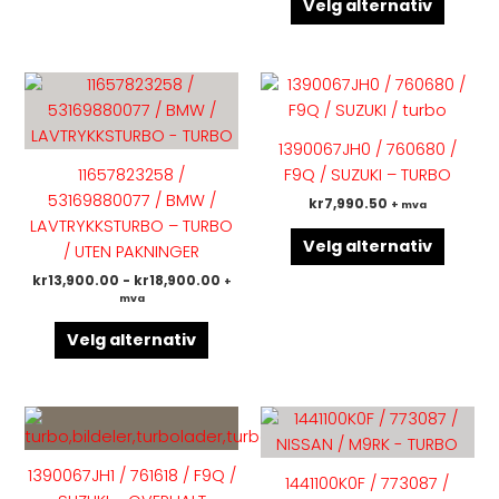
Velg alternativ
Dette
Dette
produktet
produk
har
har
1390067JH0 / 760680 /
flere
flere
11657823258 /
F9Q / SUZUKI – TURBO
varianter.
variant
53169880077 / BMW /
kr
7,990.50
+ mva
Alternativene
Altern
LAVTRYKKSTURBO – TURBO
kan
kan
Velg alternativ
/ UTEN PAKNINGER
velges
velges
kr
13,900.00
-
kr
18,900.00
+
på
på
mva
produktsiden
produk
Velg alternativ
Dette
Dette
produktet
produk
har
har
1390067JH1 / 761618 / F9Q /
1441100K0F / 773087 /
flere
flere