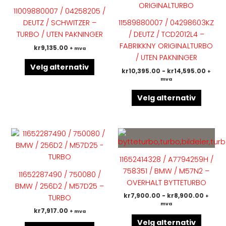
flere
flere
11009880007 / 04258205 /
varianter.
variant
DEUTZ / SCHWITZER –
11589880007 / 04298603KZ
Alternativene
Altern
TURBO / UTEN PAKNINGER
/ DEUTZ / TCD2012L4 –
kan
kan
FABRIKKNY ORIGINALTURBO
kr
9,135.00
+ mva
velges
velges
/ UTEN PAKNINGER
på
på
Velg alternativ
kr
10,395.00
-
kr
14,595.00
+
produktsiden
produk
mva
Velg alternativ
Dette
Dette
produktet
produk
har
har
11652414328 / A7794259H /
flere
flere
758351 / BMW / M57N2 –
11652287490 / 750080 /
varianter.
variant
OVERHALT BYTTETURBO
BMW / 256D2 / M57D25 –
Alternativene
Altern
kr
7,900.00
-
kr
8,900.00
TURBO
+
kan
kan
mva
kr
7,917.00
+ mva
velges
velges
Velg alternativ
på
på