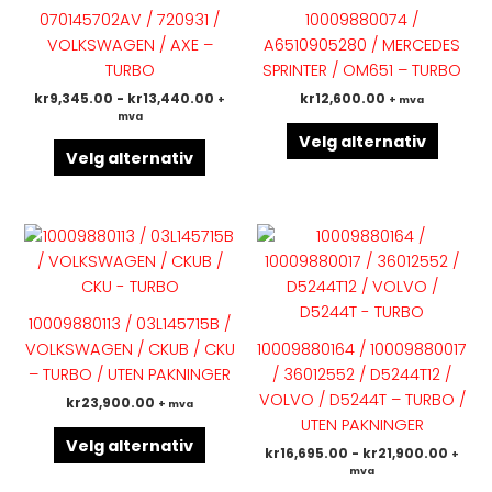
flere
flere
070145702AV / 720931 /
10009880074 /
varianter.
variant
VOLKSWAGEN / AXE –
A6510905280 / MERCEDES
Alternativene
Altern
TURBO
SPRINTER / OM651 – TURBO
kan
kan
kr
9,345.00
-
kr
13,440.00
kr
12,600.00
+
+ mva
velges
velges
mva
på
på
Velg alternativ
produktsiden
produk
Velg alternativ
Dette
Dette
produktet
produk
har
har
flere
flere
10009880113 / 03L145715B /
varianter.
variant
VOLKSWAGEN / CKUB / CKU
10009880164 / 10009880017
Alternativene
Altern
– TURBO / UTEN PAKNINGER
/ 36012552 / D5244T12 /
kan
kan
VOLVO / D5244T – TURBO /
kr
23,900.00
+ mva
velges
velges
UTEN PAKNINGER
på
på
Velg alternativ
kr
16,695.00
-
kr
21,900.00
+
produktsiden
produk
mva