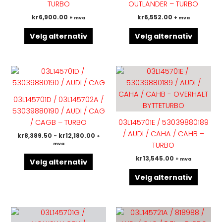
TURBO
OUTLANDER – TURBO
velges
velges
kr
6,900.00
kr
6,552.00
+ mva
+ mva
på
på
produktsiden
produk
Velg alternativ
Velg alternativ
Dette
Dette
produktet
produk
har
har
03L145701D / 03L145702A /
flere
flere
53039880190 / AUDI / CAG
varianter.
variant
/ CAGB – TURBO
03L145701E / 53039880189
Alternativene
Altern
/ AUDI / CAHA / CAHB –
kr
8,389.50
-
kr
12,180.00
+
kan
kan
mva
TURBO
velges
velges
kr
13,545.00
+ mva
på
på
Velg alternativ
produktsiden
produk
Velg alternativ
Dette
Dette