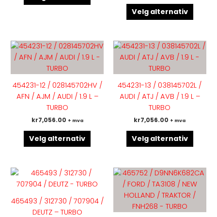
på
på
Velg alternativ
produktsiden
produk
Dette
Dette
produktet
produk
har
har
flere
flere
454231-12 / 028145702HV /
454231-13 / 038145702L /
varianter.
variant
AFN / AJM / AUDI / 1.9 L –
AUDI / ATJ / AVB / 1.9 L –
Alternativene
Altern
TURBO
TURBO
kan
kan
kr
7,056.00
kr
7,056.00
+ mva
+ mva
velges
velges
på
på
Velg alternativ
Velg alternativ
produktsiden
produk
Dette
Dette
produktet
produk
har
har
465493 / 312730 / 707904 /
flere
flere
DEUTZ – TURBO