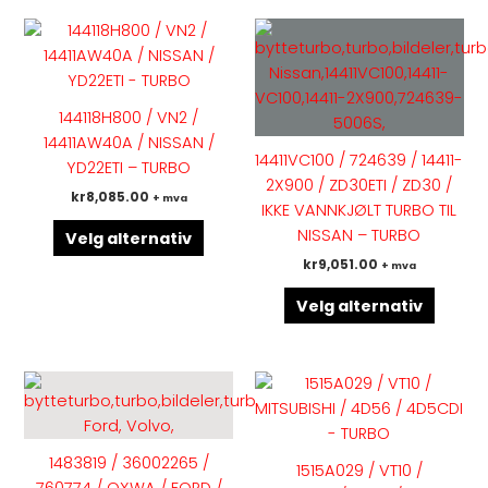
Dette
Dette
produktet
produk
har
har
flere
flere
144118H800 / VN2 /
varianter.
variant
14411AW40A / NISSAN /
Alternativene
Altern
14411VC100 / 724639 / 14411-
YD22ETI – TURBO
kan
kan
2X900 / ZD30ETI / ZD30 /
kr
8,085.00
+ mva
velges
velges
IKKE VANNKJØLT TURBO TIL
på
på
NISSAN – TURBO
Velg alternativ
produktsiden
produk
kr
9,051.00
+ mva
Velg alternativ
Dette
Dette
produktet
produk
har
har
flere
flere
1483819 / 36002265 /
1515A029 / VT10 /
varianter.
variant