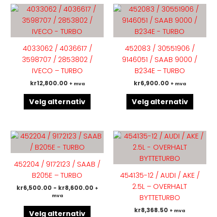
Dette
Dette
produktet
produk
har
har
flere
flere
4033062 / 4036617 /
452083 / 30551906 /
varianter.
variant
3598707 / 2853802 /
9146051 / SAAB 9000 /
Alternativene
Altern
IVECO – TURBO
B234E – TURBO
kan
kan
kr
12,800.00
kr
6,900.00
+ mva
+ mva
velges
velges
på
på
Velg alternativ
Velg alternativ
produktsiden
produk
Dette
Dette
produktet
produk
har
har
452204 / 9172123 / SAAB /
flere
flere
B205E – TURBO
454135-12 / AUDI / AKE /
varianter.
variant
2.5L – OVERHALT
kr
6,500.00
-
kr
8,600.00
+
Alternativene
Altern
mva
BYTTETURBO
kan
kan
kr
8,368.50
+ mva
velges
velges
Velg alternativ