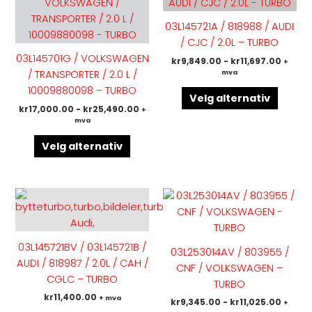
produktet
produk
har
har
03L145721A / 818988 / AUDI
flere
flere
/ CJC / 2.0L – TURBO
varianter.
variant
03L145701G / VOLKSWAGEN
kr
9,849.00
-
kr
11,697.00
+
Alternativene
Altern
mva
/ TRANSPORTER / 2.0 L /
kan
kan
10009880098 – TURBO
velges
velges
Velg alternativ
kr
17,000.00
-
kr
25,490.00
+
på
på
mva
produktsiden
produk
Velg alternativ
Dette
Dette
produktet
produk
har
har
flere
flere
03L145721BV / 03L145721B /
03L253014AV / 803955 /
varianter.
variant
AUDI / 818987 / 2.0L / CAH /
CNF / VOLKSWAGEN –
Alternativene
Altern
CGLC – TURBO
TURBO
kan
kan
kr
11,400.00
+ mva
kr
9,345.00
-
kr
11,025.00
+
velges
velges