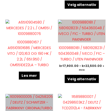
Velg alternativ
Dette
produk
har
flere
10009880167 /
variant
A6510901686 / MERCEDES
10009880181 / 5801928231 /
Altern
VITO / 120,163 OG 190 HK /
504360048 / IVECO / F1C –
kan
2.2L / 651.950 /
TURBO / UTEN PAKNINGER
velges
OM651DE22LA – TURBO
kr
17,900.00
-
kr
22,500.00
+
på
mva
produk
Les mer
Velg alternativ
Dette
Dette
produktet
produk
har
har