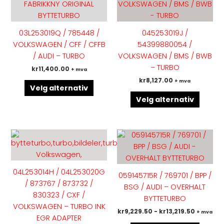
har
har
flere
flere
varianter.
variant
03L253019Q / 785448 /
045253019J /
Alternativene
Altern
VOLKSWAGEN / CFF / CFFB
54399880054 /
kan
kan
/ AUDI – TURBO
VOLKSWAGEN / BMS / BWB
velges
velges
– TURBO
kr
11,400.00
+ mva
på
på
kr
8,127.00
+ mva
produktsiden
produk
Velg alternativ
Velg alternativ
Dette
Dette
produktet
produk
har
har
flere
flere
04L253014H / 04L253020G
059145715R / 769701 / BPP /
varianter.
variant
/ 873767 / 873732 /
BSG / AUDI – OVERHALT
Alternativene
Altern
830323 / CXF /
BYTTETURBO
kan
kan
VOLKSWAGEN – TURBO INK
kr
9,229.50
-
kr
13,219.50
+ mva
velges
velges
EGR ADAPTER