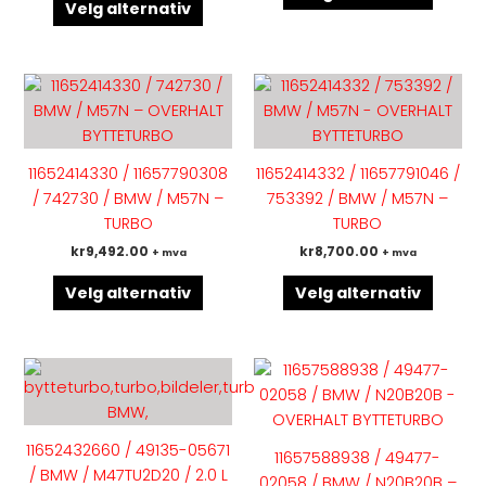
Velg alternativ
produktsiden
produk
Dette
Dette
produktet
produk
har
har
flere
flere
11652414330 / 11657790308
11652414332 / 11657791046 /
varianter.
variant
/ 742730 / BMW / M57N –
753392 / BMW / M57N –
Alternativene
Altern
TURBO
TURBO
kan
kan
kr
9,492.00
kr
8,700.00
+ mva
+ mva
velges
velges
på
på
Velg alternativ
Velg alternativ
produktsiden
produk
Dette
Dette
produktet
produk
har
har
flere
flere
11652432660 / 49135-05671
11657588938 / 49477-
varianter.
variant
/ BMW / M47TU2D20 / 2.0 L
02058 / BMW / N20B20B –