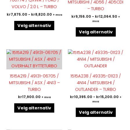
760774 / QXWA / FORD /
MITSUBISHI / 4D56 / 4D5CDI
Alternativene
Altern
VOLVO / 2.0 L – TURBO
– TURBO
kan
kan
kr
7,875.00
-
kr
8,820.00
+ mva
kr
9,156.00
-
kr
12,064.50
+
velges
velges
mva
på
på
Velg alternativ
produktsiden
produk
Velg alternativ
Dette
Dette
produktet
produk
har
har
flere
flere
1515A219 / 49131-06705 /
1515A238 / 49335-01123 /
varianter.
variant
MITSUBISHI / ASX / 4N13 –
4N14 / MITSUBISHI /
Alternativene
Altern
TURBO
OUTLANDER – TURBO
kan
kan
kr
17,900.00
kr
10,395.00
-
kr
15,200.00
+ mva
+
velges
velges
mva
på
på
Velg alternativ
produktsiden
produk
Velg alternativ