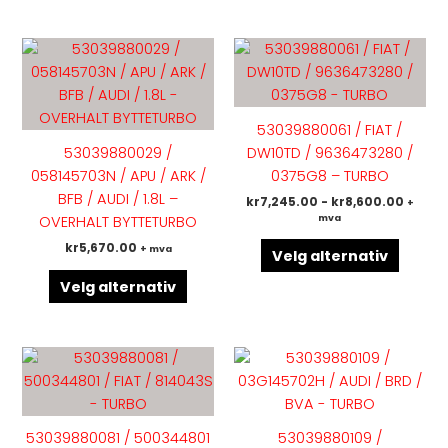
Dette
Dette
produktet
produk
har
har
flere
flere
53039880061 / FIAT /
varianter.
variant
53039880029 /
DW10TD / 9636473280 /
Alternativene
Altern
058145703N / APU / ARK /
0375G8 – TURBO
kan
kan
BFB / AUDI / 1.8L –
kr
7,245.00
-
kr
8,600.00
+
velges
velges
mva
OVERHALT BYTTETURBO
på
på
kr
5,670.00
+ mva
produktsiden
produk
Velg alternativ
Velg alternativ
Dette
Dette
produktet
produk
har
har
flere
flere
53039880081 / 500344801
53039880109 /