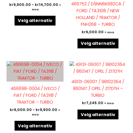
varianter.
variant
465752 / D9NN6K682CA /
kr
9,900.00
-
kr
14,700.00
+
Alternativene
Altern
mva
FORD / TA3108 / NEW
kan
kan
HOLLAND / TRAKTOR /
velges
velges
Velg alternativ
FNH268 – TURBO
på
på
kr
6,000.00
+ mva
produktsiden
produk
Velg alternativ
Dette
Dette
produktet
produk
har
har
49131-06007 / 98102364 /
flere
flere
466698-0004 / IVECO /
860147 / OPEL / Z17DTH –
varianter.
variant
FIAT / FORD / TA3118 /
TURBO
Alternativene
Altern
TRAKTOR – TURBO
kr
7,245.00
+ mva
kan
kan
kr
6,000.00
-
kr
9,900.00
+
velges
velges
Velg alternativ
mva
på
på
produktsiden
produk
Velg alternativ