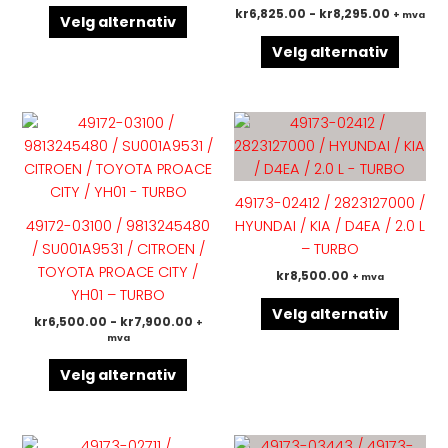
kr
6,825.00
-
kr
8,295.00
+ mva
velges
velges
Velg alternativ
på
på
Velg alternativ
produktsiden
produk
Dette
Dette
produktet
produk
har
har
flere
flere
49173-02412 / 2823127000 /
varianter.
variant
49172-03100 / 9813245480
HYUNDAI / KIA / D4EA / 2.0 L
Alternativene
Altern
/ SU001A9531 / CITROEN /
– TURBO
kan
kan
TOYOTA PROACE CITY /
kr
8,500.00
+ mva
velges
velges
YH01 – TURBO
på
på
Velg alternativ
kr
6,500.00
-
kr
7,900.00
+
produktsiden
produk
mva
Velg alternativ
Dette
Dette