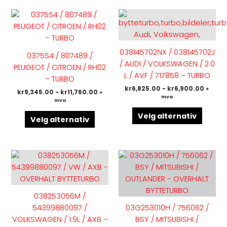
Dette
Dette
produktet
produk
har
har
flere
flere
038145702NX / 038145702J
0375S4 / 807489 /
varianter.
variant
/ AUDI / VOLKSWAGEN / 2.0
PEUGEOT / CITROEN / RH02
Alternativene
Altern
L / AVF / 717858 – TURBO
– TURBO
kan
kan
kr
6,825.00
-
kr
6,900.00
+
kr
9,345.00
-
kr
11,760.00
+
velges
velges
mva
mva
på
på
Velg alternativ
produktsiden
produk
Velg alternativ
Dette
Dette
produktet
produk
har
har
flere
flere
038253056M /
varianter.
variant
54399880097 /
03G253010H / 756062 /
Alternativene
Altern
VOLKSWAGEN / 1.9L / AXB –
BSY / MITSUBISHI /
kan
kan