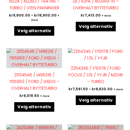
N22A / N22B3 / 794786 –
1,8 / R2PA / 802419-10 –
Alternativene
Altern
TURBO / UTEN PAKNINGER
OVERHALT BYTTETURBO
kan
kan
kr
9,900.00
-
kr
16,900.00
kr
7,413.00
+
+ mva
velges
velges
mva
på
på
Velg alternativ
produktsiden
produk
Velg alternativ
Dette
Dette
produktet
produk
har
har
2254345 / 1761178 / FORD
flere
flere
2004546 / 1496216 /
FOCUS / 1.0L / YYJB / M2GB
varianter.
variant
765993 / FORD / G6DG –
– TURBO
Alternativene
Altern
OVERHALT BYTTETURBO
kr
7,591.50
-
kr
8,820.00
+ mva
kan
kan
kr
9,019.50
+ mva
velges
velges
Velg alternativ
på
på
Velg alternativ
produktsiden
produk
Dette
Dette