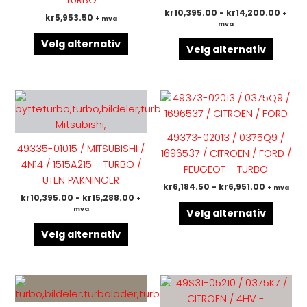
kan
kan
kr
10,395.00
-
kr
14,200.00
+
kr
5,953.50
+ mva
velges
velges
mva
på
på
Velg alternativ
Velg alternativ
produktsiden
produk
Dette
Dette
produktet
produk
har
har
49373-02013 / 0375Q9 /
flere
flere
49335-01015 / MITSUBISHI /
1696537 / CITROEN / FORD /
varianter.
variant
4N14 / 1515A215 – TURBO /
PEUGEOT – TURBO
Alternativene
Altern
UTEN PAKNINGER
kr
6,184.50
-
kr
6,951.00
+ mva
kan
kan
kr
10,395.00
-
kr
15,288.00
+
velges
velges
mva
Velg alternativ
på
på
Velg alternativ
produktsiden
produk
Dette
Dette
produktet
produk