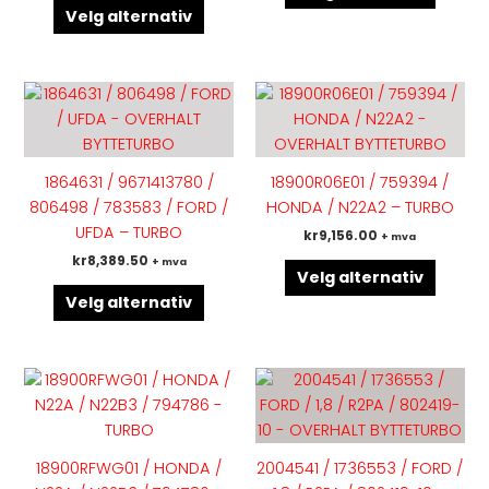
på
på
Velg alternativ
produktsiden
produk
Dette
Dette
produktet
produk
har
har
flere
flere
1864631 / 9671413780 /
18900R06E01 / 759394 /
varianter.
variant
806498 / 783583 / FORD /
HONDA / N22A2 – TURBO
Alternativene
Altern
UFDA – TURBO
kr
9,156.00
+ mva
kan
kan
kr
8,389.50
+ mva
velges
velges
Velg alternativ
på
på
Velg alternativ
produktsiden
produk
Dette
Dette
produktet
produk
har
har
flere
flere
18900RFWG01 / HONDA /
2004541 / 1736553 / FORD /
varianter.
variant