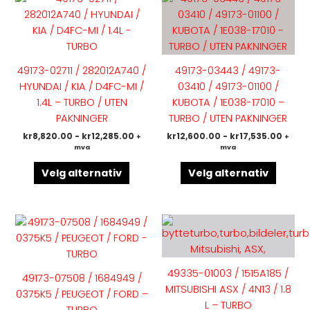
produktet
produk
har
har
flere
flere
varianter.
variant
49173-02711 / 282012A740 /
49173-03443 / 49173-
Alternativene
Altern
HYUNDAI / KIA / D4FC-MI /
03410 / 49173-01100 /
kan
kan
1.4L – TURBO / UTEN
KUBOTA / 1E038-17010 –
velges
velges
PAKNINGER
TURBO / UTEN PAKNINGER
på
på
kr
8,820.00
-
kr
12,285.00
kr
12,600.00
-
kr
17,535.00
+
+
produktsiden
produk
mva
mva
Velg alternativ
Velg alternativ
Dette
Dette
produktet
produk
har
har
flere
flere
49335-01003 / 1515A185 /
49173-07508 / 1684949 /
varianter.
variant
MITSUBISHI ASX / 4N13 / 1.8
0375K5 / PEUGEOT / FORD –
Alternativene
Altern
L – TURBO
TURBO