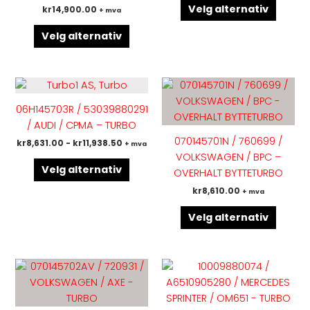
på
på
Velg alternativ
kr
14,900.00
+ mva
produktsiden
produk
Velg alternativ
Dette
Dette
produktet
produk
06H145703R / 53039880291
har
har
/ AUDI / CPMA – TURBO
flere
flere
070145701N / 760699 /
kr
8,631.00
-
kr
11,938.50
+ mva
varianter.
variant
VOLKSWAGEN / BPC –
Alternativene
Altern
Velg alternativ
OVERHALT BYTTETURBO
kan
kan
kr
8,610.00
+ mva
velges
velges
på
på
Velg alternativ
produktsiden
produk
Dette
Dette
produktet
produk
har
har