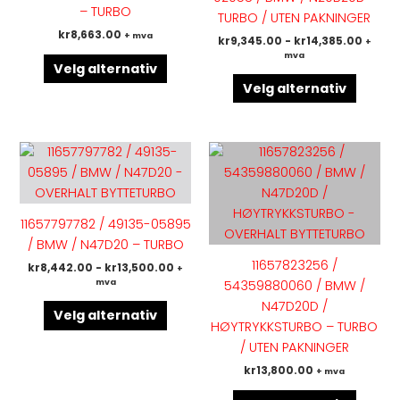
Alternativene
Altern
– TURBO
TURBO / UTEN PAKNINGER
kan
kan
kr
8,663.00
+ mva
kr
9,345.00
-
kr
14,385.00
+
velges
velges
mva
på
på
Velg alternativ
produktsiden
produk
Velg alternativ
Dette
Dette
produktet
produk
har
har
flere
flere
11657797782 / 49135-05895
varianter.
variant
/ BMW / N47D20 – TURBO
Alternativene
Altern
11657823256 /
kr
8,442.00
-
kr
13,500.00
+
kan
kan
mva
54359880060 / BMW /
velges
velges
N47D20D /
på
på
Velg alternativ
HØYTRYKKSTURBO – TURBO
produktsiden
produk
/ UTEN PAKNINGER
kr
13,800.00
+ mva