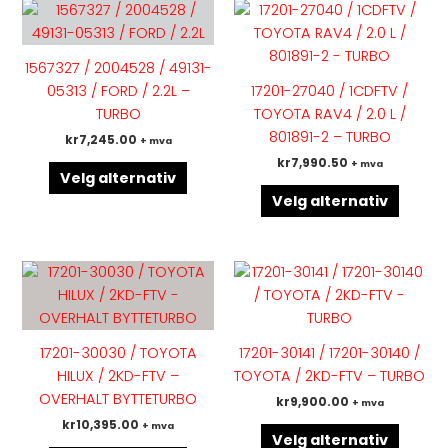
Dette
Dette
produktet
produk
har
har
1567327 / 2004528 / 49131-
flere
flere
05313 / FORD / 2.2L –
17201-27040 / 1CDFTV /
varianter.
variant
TURBO
TOYOTA RAV4 / 2.0 L /
Alternativene
Altern
801891-2 – TURBO
kr
7,245.00
+ mva
kan
kan
kr
7,990.50
+ mva
velges
velges
Velg alternativ
på
på
Velg alternativ
produktsiden
produk
Dette
Dette
produktet
produk
har
har
flere
flere
17201-30030 / TOYOTA
17201-30141 / 17201-30140 /
varianter.
variant
HILUX / 2KD-FTV –
TOYOTA / 2KD-FTV – TURBO
Alternativene
Altern
OVERHALT BYTTETURBO
kr
9,900.00
+ mva
kan
kan
kr
10,395.00
+ mva
velges
velges
Velg alternativ