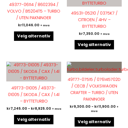
har
har
49377-06114 / 8602394 /
flere
flere
VOLVO / B5204T5 – TURBO
49S31-05210 / 0375K7 /
varianter.
variant
/ UTEN PAKNINGER
CITROEN / 4HV –
Alternativene
Altern
kr
11,046.00
BYTTETURBO
+ mva
kan
kan
kr
7,350.00
+ mva
velges
velges
Velg alternativ
på
på
Velg alternativ
produktsiden
produk
Dette
Dette
produktet
produk
har
har
49T77-07515 / 076145702D
flere
flere
/ CECB / VOLKSWAGEN
49T73-01005 / 49373-
varianter.
variant
CRAFTER – TURBO / UTEN
01005 / SKODA / CAX / 1.4l
Alternativene
Altern
PAKNINGER
– BYTTETURBO
kan
kan
kr
9,300.00
-
kr
11,900.00
+
kr
7,245.00
-
kr
8,925.00
+ mva
velges
velges
mva
på
på
Velg alternativ
Velg alternativ
produktsiden
produk