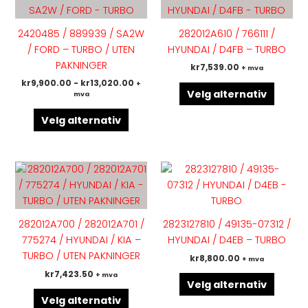
produktet
produk
har
har
2420485 / 889939 / SA2W
282012A610 / 766111 /
flere
flere
/ FORD – TURBO / UTEN
HYUNDAI / D4FB – TURBO
varianter.
variant
PAKNINGER
kr
7,539.00
+ mva
Alternativene
Altern
kr
9,900.00
-
kr
13,020.00
+
kan
kan
Velg alternativ
mva
velges
velges
på
på
Velg alternativ
produktsiden
produk
Dette
Dette
produktet
produk
har
har
flere
flere
282012A700 / 282012A701 /
2823127810 / 49135-07312 /
varianter.
variant
775274 / HYUNDAI / KIA –
HYUNDAI / D4EB – TURBO
Alternativene
Altern
TURBO / UTEN PAKNINGER
kr
8,800.00
+ mva
kan
kan
kr
7,423.50
+ mva
velges
velges
Velg alternativ
på
på
Velg alternativ