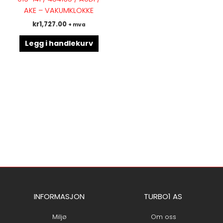
AKE – VAKUMKLOKKE
kr
1,727.00
+ mva
Legg i handlekurv
INFORMASJON
TURBO1 AS
Miljø
Om oss