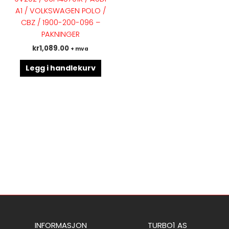
A1 / VOLKSWAGEN POLO /
CBZ / 1900-200-096 –
PAKNINGER
kr
1,089.00
+ mva
Legg i handlekurv
INFORMASJON
TURBO1 AS