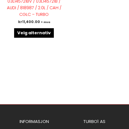
03L145721BV / 03L145721B /
varianter.
AUDI / 818987 / 2.0L / CAH /
Alternativene
CGLC – TURBO
kan
kr
11,400.00
+ mva
velges
på
Velg alternativ
produktsiden
INFORMASJON
TURBO1 AS