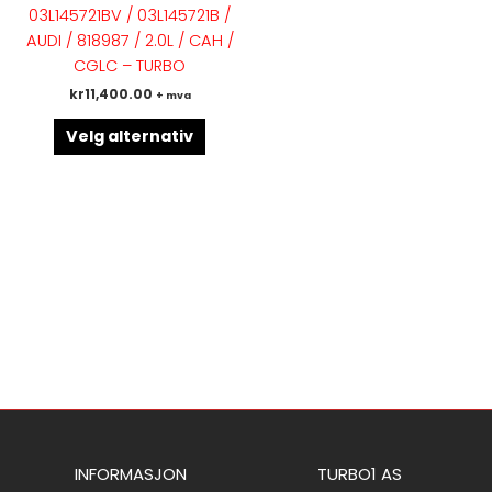
flere
03L145721BV / 03L145721B /
varianter.
AUDI / 818987 / 2.0L / CAH /
Alternativene
CGLC – TURBO
kan
kr
11,400.00
+ mva
velges
på
Velg alternativ
produktsiden
INFORMASJON
TURBO1 AS