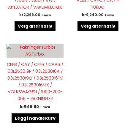
775517 / AUDI / VW /
AUDI / CAYC / CAY –
Alternativene
Altern
AKTUATOR / VAKUMKLOKKE
TURBO
kan
kan
kr
2,299.00
kr
9,240.00
+ mva
+ mva
velges
velges
på
på
Velg alternativ
Velg alternativ
produktsiden
produk
CFFB / CAY / CFFB / CAAB /
03L253019P / 03L253016A /
03L253019Q / 03L253016TV
/ 03L253016MX /
VOLKSWAGEN / 1900-200-
055 – PAKNINGER
kr
548.90
+ mva
Legg i handlekurv