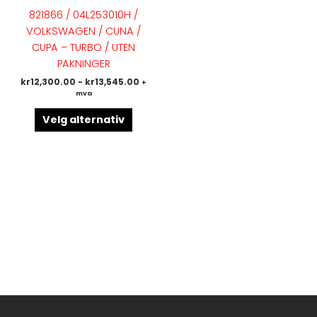
flere
821866 / 04L253010H /
varianter.
VOLKSWAGEN / CUNA /
Alternativene
CUPA – TURBO / UTEN
kan
PAKNINGER
velges
kr
12,300.00
-
kr
13,545.00
+
på
mva
produktsiden
Velg alternativ