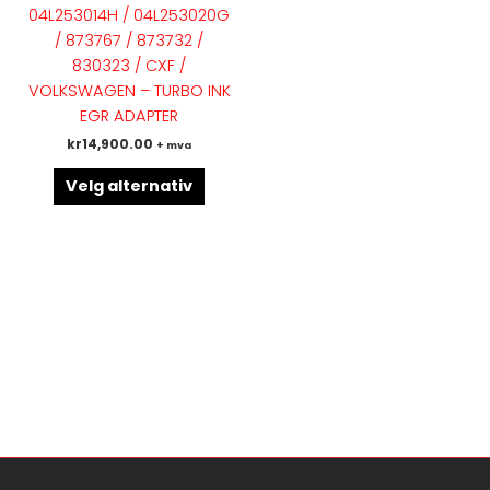
flere
04L253014H / 04L253020G
varianter.
/ 873767 / 873732 /
Alternativene
830323 / CXF /
kan
VOLKSWAGEN – TURBO INK
velges
EGR ADAPTER
på
kr
14,900.00
+ mva
produktsiden
Velg alternativ