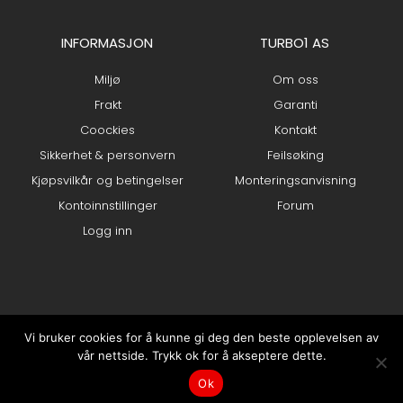
INFORMASJON
TURBO1 AS
Miljø
Om oss
Frakt
Garanti
Coockies
Kontakt
Sikkerhet & personvern
Feilsøking
Kjøpsvilkår og betingelser
Monteringsanvisning
Kontoinnstillinger
Forum
Logg inn
Vi bruker cookies for å kunne gi deg den beste opplevelsen av
vår nettside. Trykk ok for å akseptere dette.
0
Ok
Min konto
Hjem
kr
0.00