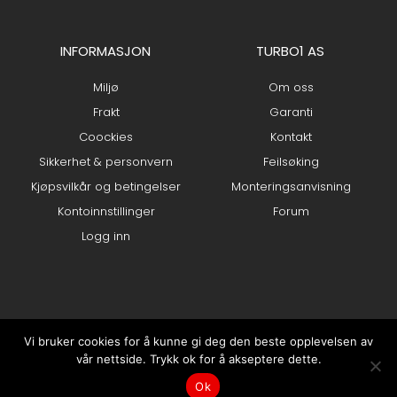
INFORMASJON
TURBO1 AS
Miljø
Om oss
Frakt
Garanti
Coockies
Kontakt
Sikkerhet & personvern
Feilsøking
Kjøpsvilkår og betingelser
Monteringsanvisning
Kontoinnstillinger
Forum
Logg inn
Vi bruker cookies for å kunne gi deg den beste opplevelsen av
vår nettside. Trykk ok for å akseptere dette.
0
Ok
Min konto
Hjem
kr
0.00