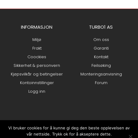
INFORMASJON
TURBO1 AS
Miljø
Om oss
Frakt
Garanti
Coockies
Kontakt
Sikkerhet & personvern
Feilsøking
Kjøpsvilkår og betingelser
Monteringsanvisning
Kontoinnstillinger
Forum
Logg inn
Vi bruker cookies for å kunne gi deg den beste opplevelsen av
vår nettside. Trykk ok for å akseptere dette.
0