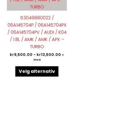
varianter.
Alternativene
53049880022 /
kan
06A145704P / 06A145704PX
velges
/ 06A145704PV / AUDI / K04
på
/ 1.8L / AMK / AMK / APX –
produktsiden
TURBO
kr
9,500.00
-
kr
13,500.00
+
mva
Velg alternativ