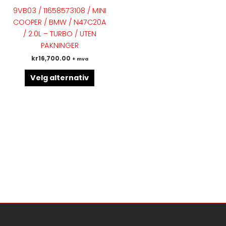
flere
9VB03 / 11658573108 / MINI
varianter.
COOPER / BMW / N47C20A
Alternativene
/ 2.0L – TURBO / UTEN
kan
PAKNINGER
velges
kr
16,700.00
+ mva
på
produktsiden
Velg alternativ