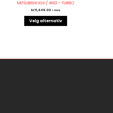
R
MITSUBISHI ASX / 4N13 – TURBO
varianter.
kr
11,445.00
+ mva
Alternativene
kan
Velg alternativ
velges
på
produktsiden