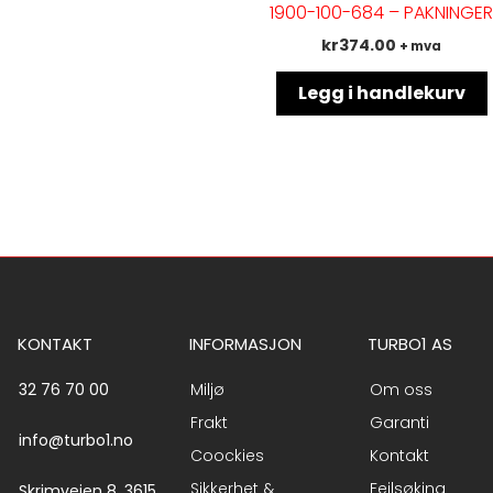
1900-100-684 – PAKNINGE
kr
374.00
+ mva
Legg i handlekurv
KONTAKT
INFORMASJON
TURBO1 AS
32 76 70 00
Miljø
Om oss
Frakt
Garanti
info@turbo1.no
Coockies
Kontakt
Sikkerhet &
Feilsøking
Skrimveien 8, 3615