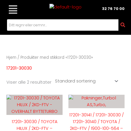
Hopp
32 76 70 00
rett
til
innholdet
Hjem
/ Produkter med stikkord «17201-30030»
17201-30030
Viser alle 2 resultater
Dette
produktet
har
17201-30141 / 17201-30030 /
flere
17201-30030 / TOYOTA
17201-30140 / TOYOTA /
varianter.
HILUX / 2KD-FTV –
2KD-FTV / 1900-100-564 –