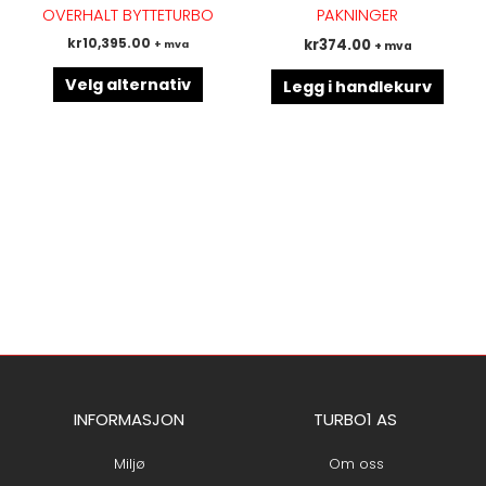
Alternativene
OVERHALT BYTTETURBO
PAKNINGER
kan
kr
10,395.00
kr
374.00
+ mva
+ mva
velges
på
Velg alternativ
Legg i handlekurv
produktsiden
INFORMASJON
TURBO1 AS
Miljø
Om oss