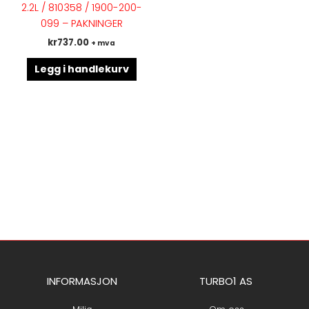
2.2L / 810358 / 1900-200-
099 – PAKNINGER
kr
737.00
+ mva
Legg i handlekurv
INFORMASJON
TURBO1 AS