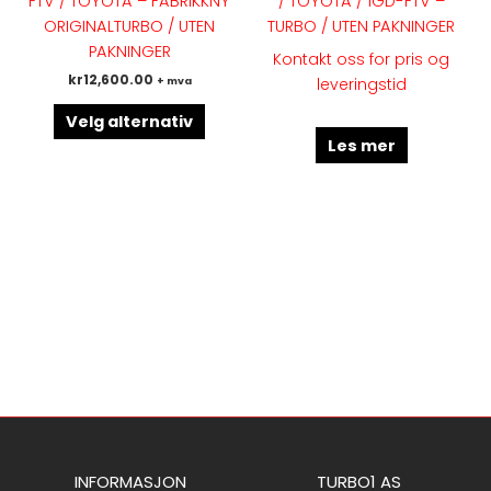
FTV / TOYOTA – FABRIKKNY
/ TOYOTA / 1GD-FTV –
Alternativene
ORIGINALTURBO / UTEN
TURBO / UTEN PAKNINGER
kan
PAKNINGER
Kontakt oss for pris og
velges
kr
12,600.00
+ mva
leveringstid
på
produktsiden
Velg alternativ
Les mer
INFORMASJON
TURBO1 AS