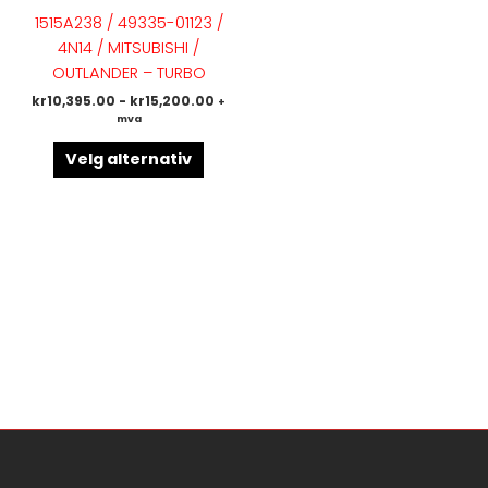
flere
1515A238 / 49335-01123 /
varianter.
4N14 / MITSUBISHI /
Alternativene
OUTLANDER – TURBO
kan
kr
10,395.00
-
kr
15,200.00
+
velges
mva
på
produktsiden
Velg alternativ