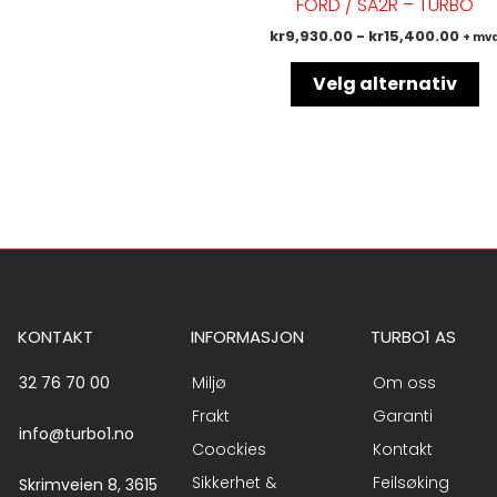
FORD / SA2R – TURBO
va
kr
9,930.00
-
kr
15,400.00
+ mv
Al
k
Velg alternativ
ve
p
pr
KONTAKT
INFORMASJON
TURBO1 AS
32 76 70 00
Miljø
Om oss
Frakt
Garanti
info@turbo1.no
Coockies
Kontakt
Sikkerhet &
Feilsøking
Skrimveien 8, 3615