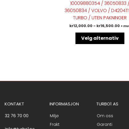
10009880354 / 36050833 
va
36050834 / VOLVO / D4204T
Al
TURBO / UTEN PAKNINGER
k
kr
12,000.00
-
kr
16,500.00
+ mv
ve
p
Velg alternativ
pr
KONTAKT
INFORMASJON
TURBO1 AS
32 76 70 00
Miljø
Om oss
Frakt
Garanti
info@turbo1.no