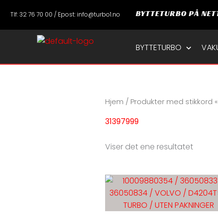
Hopp
BYTTETURBO PÅ NET
Tlf: 32 76 70 00 / Epost: info@turbo1.no
rett
til
innholdet
BYTTETURBO
VAK
Hjem
/ Produkter med stikkord 
31397999
Viser det ene resultatet
De
pr
ha
fl