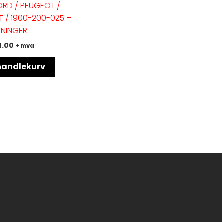
ORD / PEUGEOT /
T / 1900-200-025 –
KNINGER
4.00
+ mva
 handlekurv