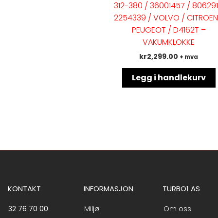
312-380 / 36001457 / 806291
2254339 / VOLVO / CITROEN
PEUGEOT / D4162T –
VAKUMKLOKKE
kr
2,299.00
+ mva
Legg i handlekurv
KONTAKT
INFORMASJON
TURBO1 AS
32 76 70 00
Miljø
Om oss