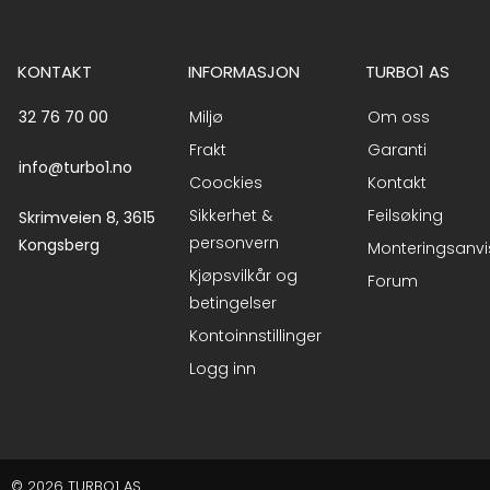
KONTAKT
INFORMASJON
TURBO1 AS
32 76 70 00
Miljø
Om oss
Frakt
Garanti
info@turbo1.no
Coockies
Kontakt
Sikkerhet &
Feilsøking
Skrimveien 8, 3615
personvern
Kongsberg
Monteringsanvi
Kjøpsvilkår og
Forum
betingelser
Kontoinnstillinger
Logg inn
© 2026 TURBO1 AS