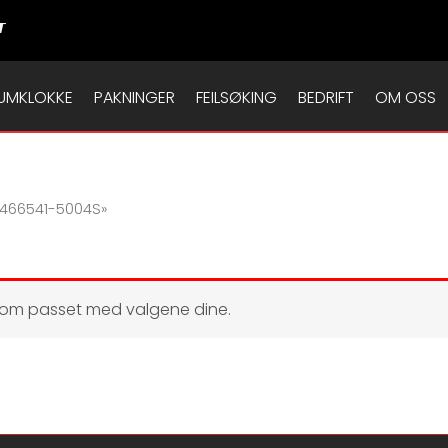
T
UMKLOKKE
PAKNINGER
FEILSØKING
BEDRIFT
OM OSS
«466541-5004S»
som passet med valgene dine.