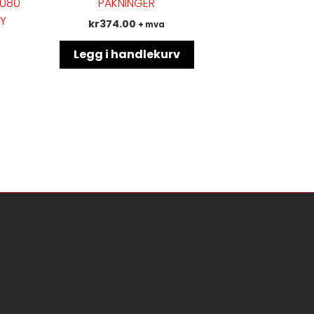
8080
PAKNINGER
rianter.
NY
kr
374.00
+ mva
ternativene
an
Legg i handlekurv
lges
å
oduktsiden