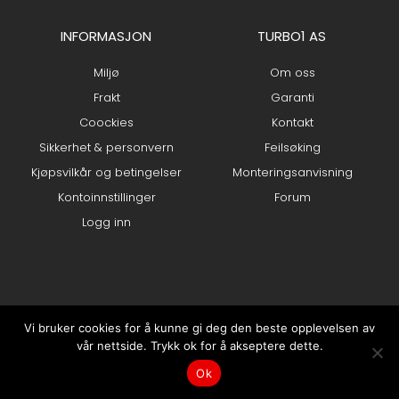
INFORMASJON
TURBO1 AS
Miljø
Om oss
Frakt
Garanti
Coockies
Kontakt
Sikkerhet & personvern
Feilsøking
Kjøpsvilkår og betingelser
Monteringsanvisning
Kontoinnstillinger
Forum
Logg inn
Vi bruker cookies for å kunne gi deg den beste opplevelsen av
vår nettside. Trykk ok for å akseptere dette.
0
Ok
Min konto
Hjem
kr
0.00