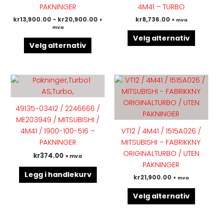
Alternativene
Altern
PAKNINGER
4M41 – TURBO
kan
kan
kr
13,900.00
-
kr
20,900.00
kr
8,736.00
+
+ mva
velges
velges
mva
på
på
Velg alternativ
produktsiden
produk
Velg alternativ
Dette
produk
har
49135-03412 / 2246666 /
flere
ME203949 / MITSUBISHI /
variant
4M41 / 1900-100-516 –
VT12 / 4M41 / 1515A026 /
Altern
PAKNINGER
MITSUBISHI – FABRIKKNY
kan
ORIGINALTURBO / UTEN
kr
374.00
+ mva
velges
PAKNINGER
på
Legg i handlekurv
kr
21,900.00
+ mva
produk
Velg alternativ