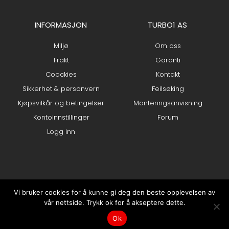
INFORMASJON
TURBO1 AS
Miljø
Om oss
Frakt
Garanti
Coockies
Kontakt
Sikkerhet & personvern
Feilsøking
Kjøpsvilkår og betingelser
Monteringsanvisning
Kontoinnstillinger
Forum
Logg inn
Vi bruker cookies for å kunne gi deg den beste opplevelsen av
vår nettside. Trykk ok for å akseptere dette.
0
Ok
Min konto
Hjem
kr
0.00