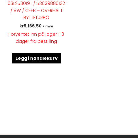
03L253019T / 53039880132
/ VW / CFFB – OVERHALT
BYTTETURBO
kr
9,166.50
+ mva
Forventet inn på lager 1-3
dager fra bestilling
Legg i handlekurv