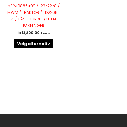
flere
53249886409 / 12272278 /
varianter.
MWM / TRAKTOR / TD226B-
Alternativene
4 / K24 – TURBO / UTEN
kan
PAKNINGER
velges
kr
13,200.00
+ mva
på
produktsiden
Velg alternativ