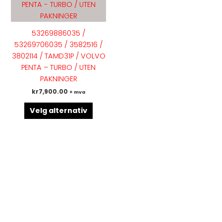
flere
varianter.
Alternativene
53269886035 /
kan
53269706035 / 3582516 /
velges
3802114 / TAMD31P / VOLVO
på
PENTA – TURBO / UTEN
produktsiden
PAKNINGER
kr
7,900.00
+ mva
Velg alternativ