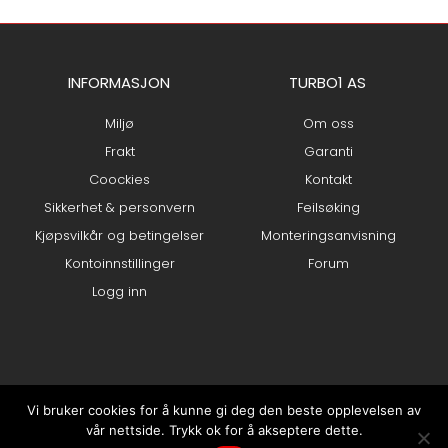
INFORMASJON
TURBO1 AS
Miljø
Om oss
Frakt
Garanti
Coockies
Kontakt
Sikkerhet & personvern
Feilsøking
Kjøpsvilkår og betingelser
Monteringsanvisning
Kontoinnstillinger
Forum
Logg inn
Vi bruker cookies for å kunne gi deg den beste opplevelsen av
vår nettside. Trykk ok for å akseptere dette.
0