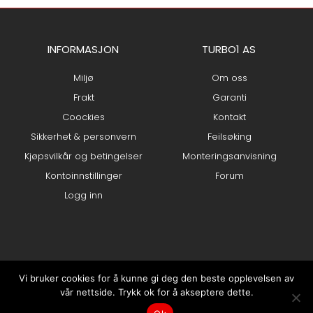
INFORMASJON
TURBO1 AS
Miljø
Om oss
Frakt
Garanti
Coockies
Kontakt
Sikkerhet & personvern
Feilsøking
Kjøpsvilkår og betingelser
Monteringsanvisning
Kontoinnstillinger
Forum
Logg inn
Vi bruker cookies for å kunne gi deg den beste opplevelsen av
vår nettside. Trykk ok for å akseptere dette.
0