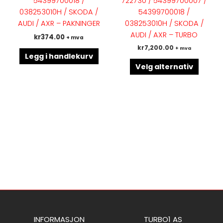
54399700018 /
722730 / 54399700007 /
Altern
038253010H / SKODA /
54399700018 /
kan
AUDI / AXR – PAKNINGER
038253010H / SKODA /
velges
AUDI / AXR – TURBO
kr
374.00
+ mva
på
kr
7,200.00
+ mva
produk
Legg i handlekurv
Velg alternativ
INFORMASJON
TURBO1 AS