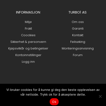
INFORMASJON
TURBO1 AS
Miljø
Om oss
Frakt
Garanti
Coockies
Kontakt
Sikkerhet & personvern
Feilsøking
Kjøpsvilkår og betingelser
Monteringsanvisning
Kontoinnstillinger
Forum
Logg inn
Vi bruker cookies for å kunne gi deg den beste opplevelsen av
vår nettside. Trykk ok for å akseptere dette.
0
Ok
Min konto
Hjem
kr
0.00