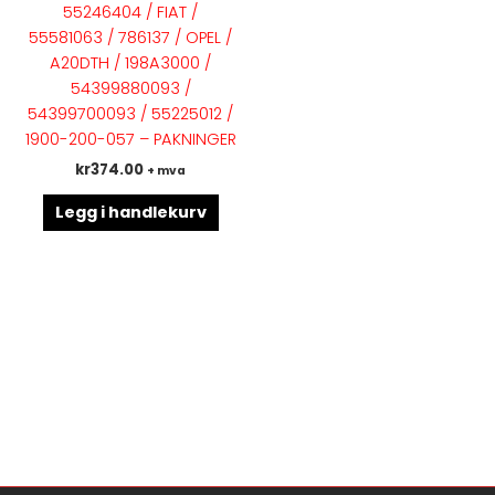
55246404 / FIAT /
55581063 / 786137 / OPEL /
A20DTH / 198A3000 /
54399880093 /
54399700093 / 55225012 /
1900-200-057 – PAKNINGER
kr
374.00
+ mva
Legg i handlekurv