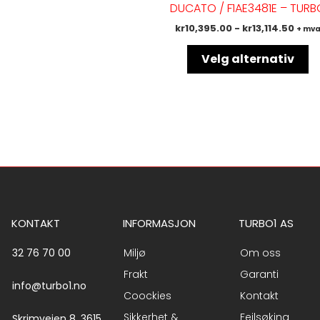
DUCATO / F1AE3481E – TURB
va
kr
10,395.00
-
kr
13,114.50
+ mv
Al
k
Velg alternativ
ve
p
pr
KONTAKT
INFORMASJON
TURBO1 AS
32 76 70 00
Miljø
Om oss
Frakt
Garanti
info@turbo1.no
Coockies
Kontakt
Sikkerhet &
Feilsøking
Skrimveien 8, 3615