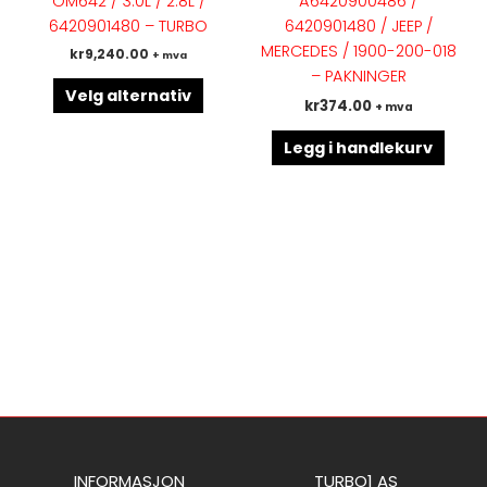
OM642 / 3.0L / 2.8L /
A6420900486 /
Alternativene
6420901480 – TURBO
6420901480 / JEEP /
kan
MERCEDES / 1900-200-018
kr
9,240.00
+ mva
velges
– PAKNINGER
på
Velg alternativ
kr
374.00
+ mva
produktsiden
Legg i handlekurv
INFORMASJON
TURBO1 AS