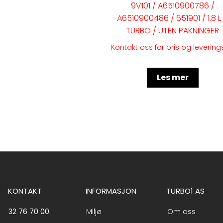
9V101 / A6510900786 /
A6510900486 / 651901 / 1.8 L
TURBO / UTEN PAKNINGER
Kontakt oss for pris og levering
Les mer
KONTAKT
INFORMASJON
TURBO1 AS
32 76 70 00
Miljø
Om oss