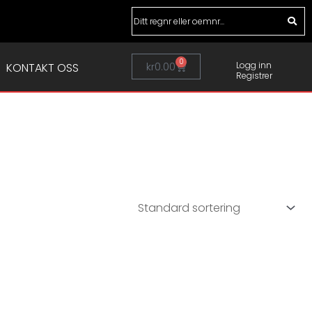
0
Handlekurv
kr
0.00
Logg inn
KONTAKT OSS
Registrer