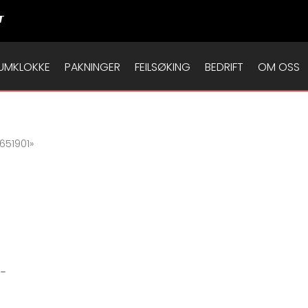
T
UMKLOKKE
PAKNINGER
FEILSØKING
BEDRIFT
OM OSS
651901»