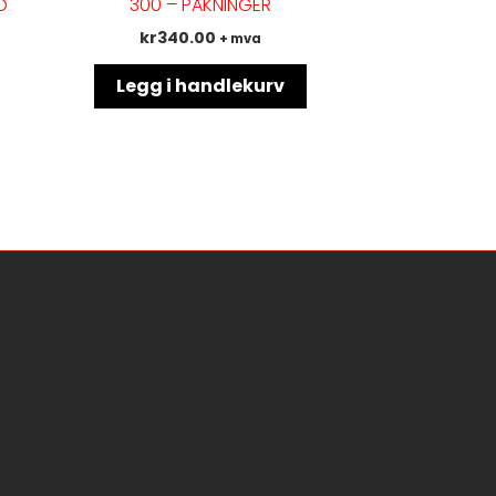
O
300 – PAKNINGER
rianter.
kr
340.00
+ mva
ternativene
an
Legg i handlekurv
lges
å
oduktsiden