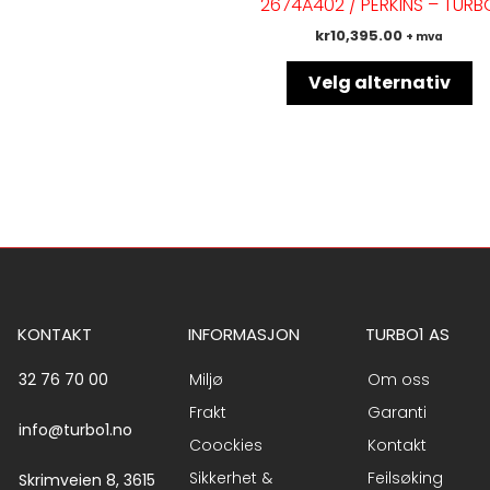
2674A402 / PERKINS – TURB
va
kr
10,395.00
+ mva
Al
k
Velg alternativ
ve
p
pr
KONTAKT
INFORMASJON
TURBO1 AS
32 76 70 00
Miljø
Om oss
Frakt
Garanti
info@turbo1.no
Coockies
Kontakt
Sikkerhet &
Feilsøking
Skrimveien 8, 3615