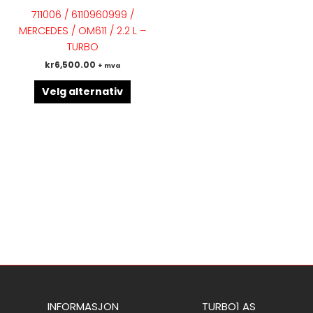
flere
711006 / 6110960999 /
varianter.
MERCEDES / OM611 / 2.2 L –
Alternativene
TURBO
kan
kr
6,500.00
+ mva
velges
på
Velg alternativ
produktsiden
INFORMASJON
TURBO1 AS