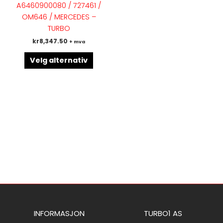
A6460900080 / 727461 /
varianter.
OM646 / MERCEDES –
Alternativene
TURBO
kan
kr
8,347.50
+ mva
velges
på
Velg alternativ
produktsiden
INFORMASJON
TURBO1 AS