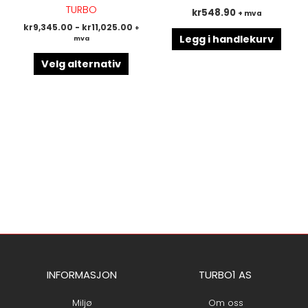
Alternativene
TURBO
kr
548.90
+ mva
kan
kr
9,345.00
-
kr
11,025.00
+
velges
Legg i handlekurv
mva
på
produktsiden
Velg alternativ
INFORMASJON
TURBO1 AS
Miljø
Om oss