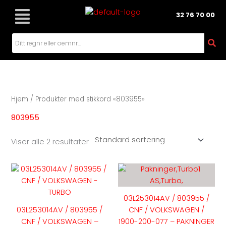
Hopp
32 76 70 00
rett
til
innholdet
Hjem
/ Produkter med stikkord «803955»
803955
Viser alle 2 resultater
Dette
produktet
har
03L253014AV / 803955 /
flere
03L253014AV / 803955 /
CNF / VOLKSWAGEN /
varianter.
CNF / VOLKSWAGEN –
1900-200-077 – PAKNINGER