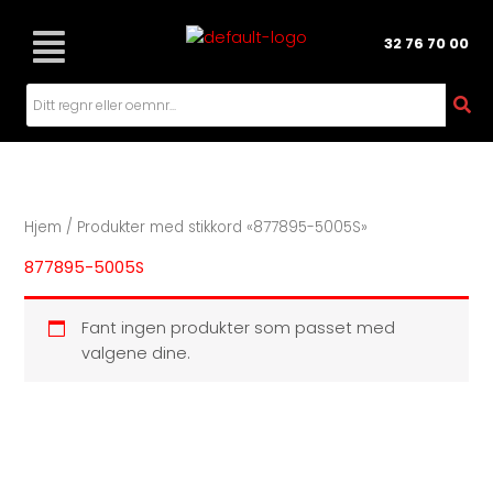
Hopp
rett
32 76 70 00
til
innholdet
Hjem
/ Produkter med stikkord «877895-5005S»
877895-5005S
Fant ingen produkter som passet med
valgene dine.