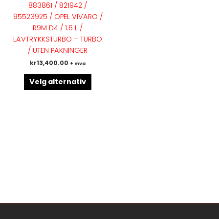
883861 / 821942 /
varianter.
95523925 / OPEL VIVARO /
Alternativene
R9M D4 / 1.6 L /
kan
LAVTRYKKSTURBO – TURBO
velges
/ UTEN PAKNINGER
på
kr
13,400.00
+ mva
produktsiden
Velg alternativ