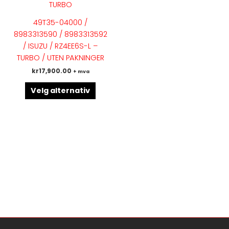
flere
varianter.
49T35-04000 /
Alternativene
8983313590 / 8983313592
kan
/ ISUZU / RZ4EE6S-L –
velges
TURBO / UTEN PAKNINGER
på
kr
17,900.00
+ mva
produktsiden
Velg alternativ