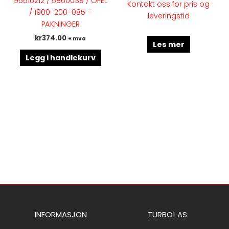
95516212 / 5860039 / OPEL
Kontakt oss for pris og
/ 1900-200-085 –
leveringstid
PAKNINGER
kr
374.00
+ mva
Les mer
Legg i handlekurv
INFORMASJON
TURBO1 AS