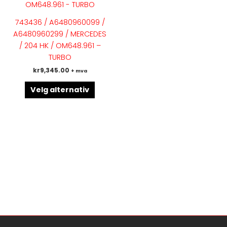
flere
varianter.
743436 / A6480960099 /
Alternativene
A6480960299 / MERCEDES
kan
/ 204 HK / OM648.961 –
velges
TURBO
på
kr
9,345.00
+ mva
produktsiden
Velg alternativ