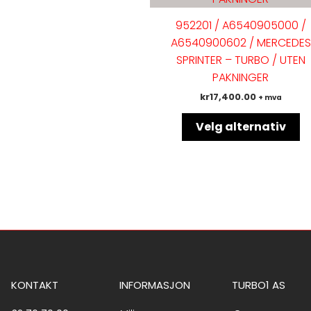
va
952201 / A6540905000 /
Al
A6540900602 / MERCEDES
k
SPRINTER – TURBO / UTEN
ve
PAKNINGER
p
kr
17,400.00
+ mva
pr
Velg alternativ
KONTAKT
INFORMASJON
TURBO1 AS