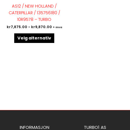
flere
AS12 / NEW HOLLAND /
varianter.
CATERPILLAR / 135756180 /
Alternativene
10R9578 – TURBO
kan
kr
7,875.00
-
kr
9,870.00
+ mva
velges
på
Velg alternativ
produktsiden
INFORMASJON
TURBO1 AS