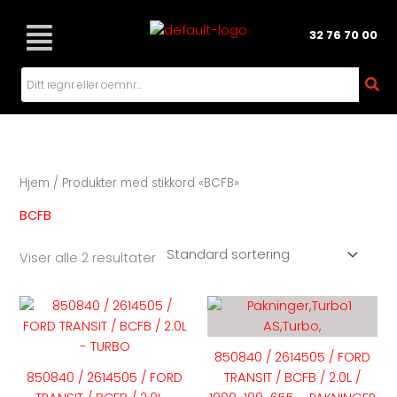
Hopp
rett
32 76 70 00
til
innholdet
Hjem
/ Produkter med stikkord «BCFB»
BCFB
Viser alle 2 resultater
Dette
produktet
har
850840 / 2614505 / FORD
flere
850840 / 2614505 / FORD
TRANSIT / BCFB / 2.0L /
varianter.