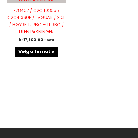
varianter.
778402 / C2C40365 /
Alternativene
C2C41390E / JAGUAR / 3.0L
kan
/ HØYRE TURBO – TURBO /
velges
UTEN PAKNINGER
på
kr
17,900.00
+ mva
produktsiden
Velg alternativ